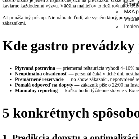
Gastro biznis je jeden z najnáročnejších na prevádzku. Úzke marže, v
Finanč
kaviarne každodennú výzvu. Väčšina majiteľov to rieši rovnako: ďalší
M&A p
AI prináša iný prístup. Nie náhradu ľudí, ale systém ktorý pracuje 
Virtuá
zákazníkmi.
Imple
Kde gastro prevádzky p
Plytvaná potravina
— priemerná reštaurácia vyhodí 4–10% n
Neoptimálna obsadenosť
— personál čaká v tiché dni, nestíha
Premárnené rezervácie
— no-show zákazníci, nepotvrdené rez
Pomalá odpoveď na dopyty
— zákazník píše o 22:00 na Inst
Manuálny reporting
— koľko hodín týždenne strávite v Exce
5 konkrétnych spôsob
1. Predikcia dopytu a optimalizác