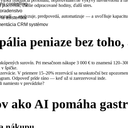
ysoká fluktuácia personálu, nepredvídateľné výkyvy návštevnosti a ras
ný controlling
 pracovník, ďalšie odpracované hodiny, ďalší stres.
oradenstvo
v pozadí — analyzuje, predpovedá, automatizuje — a uvoľňuje kapacitu t
lna asistentka
mentácia CRM systémov
ália peniaze bez toho, 
akúpených surovín. Pri mesačnom nákupe 3 000 € to znamená 120–300
 v špičke.
ervácie. V priemere 15–20% rezervácií sa neuskutoční bez upozornen
agram. Odpoveď príde ráno — keď už si zarezervoval inde.
li namiesto v prevádzke?
ov ako AI pomáha gast
ia nákupu