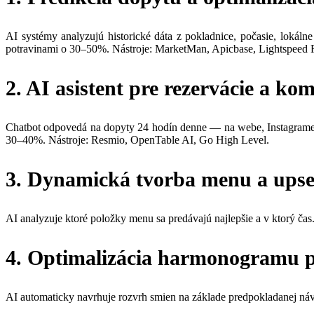
AI systémy analyzujú historické dáta z pokladnice, počasie, lokál
potravinami o 30–50%. Nástroje: MarketMan, Apicbase, Lightspeed R
2. AI asistent pre rezervácie a ko
Chatbot odpovedá na dopyty 24 hodín denne — na webe, Instagrame,
30–40%. Nástroje: Resmio, OpenTable AI, Go High Level.
3. Dynamická tvorba menu a upse
AI analyzuje ktoré položky menu sa predávajú najlepšie a v ktorý č
4. Optimalizácia harmonogramu 
AI automaticky navrhuje rozvrh smien na základe predpokladanej návš