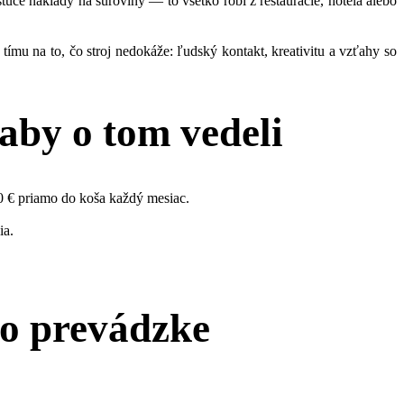
túce náklady na suroviny — to všetko robí z reštaurácie, hotela alebo
ímu na to, čo stroj nedokáže: ľudský kontakt, kreativitu a vzťahy so
aby o tom vedeli
 € priamo do koša každý mesiac.
ia.
ro prevádzke