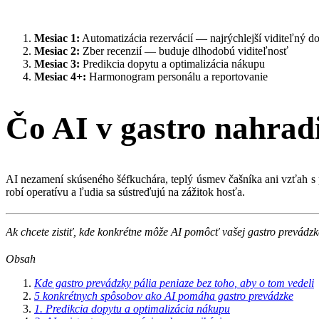
Mesiac 1:
Automatizácia rezervácií — najrýchlejší viditeľný d
Mesiac 2:
Zber recenzií — buduje dlhodobú viditeľnosť
Mesiac 3:
Predikcia dopytu a optimalizácia nákupu
Mesiac 4+:
Harmonogram personálu a reportovanie
Čo AI v gastro nahrad
AI nezamení skúseného šéfkuchára, teplý úsmev čašníka ani vzťah s 
robí operatívu a ľudia sa sústreďujú na zážitok hosťa.
Ak chcete zistiť, kde konkrétne môže AI pomôcť vašej gastro prevádzk
Obsah
Kde gastro prevádzky pália peniaze bez toho, aby o tom vedeli
5 konkrétnych spôsobov ako AI pomáha gastro prevádzke
1. Predikcia dopytu a optimalizácia nákupu