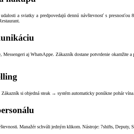
ne udalosti a sviatky a predpovedajú dennú návštevnosť s presnosťou
estaurant.
munikáciu
 Messengeri aj WhatsAppe. Zákazník dostane potvrdenie okamžite a 
lling
as. Zákazník si objedná steak → systém automaticky ponúkne pohár ví
personálu
tevnosti. Manažér schváli jedným klikom. Nástroje: 7shifts, Deputy, S