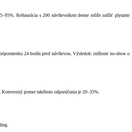
 85–95%. Reštaurácia s 200 návštevníkmi denne môže znížiť plytanie
pripomienku 24 hodín pred návštevou. Výsledok: zníženie no-show o
na. Konverzný pomer takéhoto odporúčania je 20–35%.
ling.