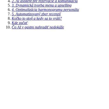
2. AI asistent pre rezervácie a komunikáciu
3. Dynamická tvorba menu a upselling
4. Optimalizácia harmonogramu personálu
5. Automatizovaný zber recenzií
Koľko to stojí a kedy sa to vráti?
Kde začať
Čo AI v gastro nahradiť nedokáže