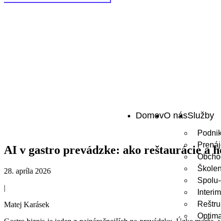
Domov
O nás
Služby
Podnik
Prená
AI v gastro prevádzke: ako reštaurácie a 
Obchod
Školen
28. apríla 2026
Spolu
|
Inter
Reštru
Matej Karásek
Optima