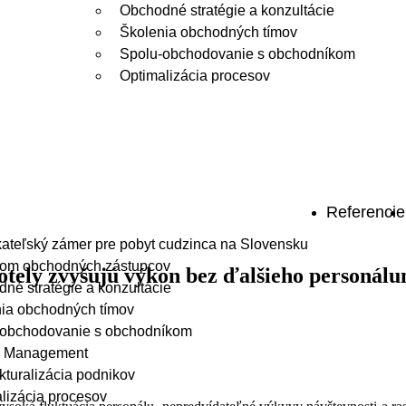
Obchodné stratégie a konzultácie
Školenia obchodných tímov
Spolu-obchodovanie s obchodníkom
Optimalizácia procesov
Referencie
ateľský zámer pre pobyt cudzinca na Slovensku
jom obchodných zástupcov
hotely zvyšujú výkon bez ďalšieho personál
né stratégie a konzultácie
ia obchodných tímov
-obchodovanie s obchodníkom
im Management
kturalizácia podnikov
lizácia procesov