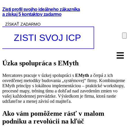
Zisti profil svojho ideálneho zákazníka
a získaj 5 kontaktov zadarmo
ZÍSKAŤ ZADARMO
ZISTI SVOJ ICP
Úzka spolupráca s EMyth
Mercatores pracuje v úzkej spolupráci s
EMyth
a čerpá z ich
osvedčenej metodiky budovania „systémovej“ firmy. Kombinujeme
EMyth princípy s lokálnou implementáciou – praktické workshopy,
procesné mapy, tréning tímu a dohľad nad zavedením zmien vo
vašej každodennej prevádzke. Výsledkom je firma, ktorá rastie
udržateľne a menej závisí od majiteľa.
Ako vám pomôžeme rásť v malom
podniku a revolúcii na kľúč