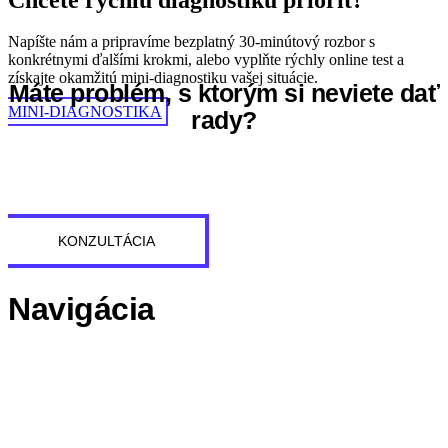
Napíšte nám a pripravíme bezplatný 30-minútový rozbor s
konkrétnymi ďalšími krokmi, alebo vyplňte rýchly online test a
získajte okamžitú mini-diagnostiku vašej situácie.
Máte problém, s ktorým si neviete dať
MINI-DIAGNOSTIKA
rady?
Niekedy stačí pohľad zvonku. Počas úvodnej konzultácie spoločne
preberieme vašu situáciu a navrhneme prvé možné kroky. Úplne
bez záväzkov.
KONZULTÁCIA
Navigácia
O nás
Služby
Referencie