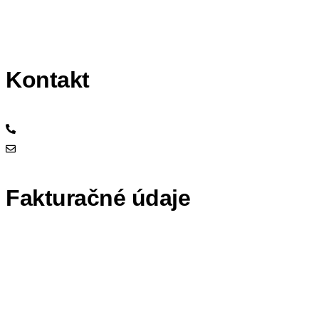
Blog
Kontakt
Kontakt
+421 905 882 881
info@mercatores.sk
Fakturačné údaje
vehiculum.sk, s. r. o. (mercatores.sk, s. r. o.)
Železničná
900 41 Rovinka
IČO: 56922345