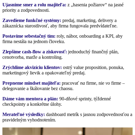
Ujasníme smer a rolu majiteľa
:
z „hasenia požiarov“ na jasné
priority a zodpovednosti.
Zavedieme funkčné systémy:
predaj, marketing, delivery a
zákaznícka starostlivosť, aby firma fungovala predvídateľne.
Postavíme sebestačný tím:
roly, nábor, onboarding a KPI, aby
firma nestála na jednom človeku.
Zlepšíme cash-flow a ziskovosť:
jednoduchý finančný plán,
cenotvorba, marže a kontroling.
Zrýchlime akvizíciu klientov:
ostrý value proposition, ponuka,
marketingový lievik a opakovateľný predaj.
Prepneme mindset majiteľa:
pracovať
na
firme, nie
vo
firme –
delegovanie a škálovanie bez chaosu.
Dáme vám mentora a plán:
90-dňové sprinty, týždenné
checkpointy a konkrétne úlohy.
Merateľné výsledky:
dashboard metrík s jasnou zodpovednosťou a
pravidelným vyhodnotením.