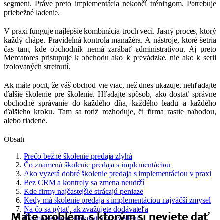
segment. Práve preto implementácia nekončí tréningom. Potrebuje
priebežné ladenie.
V praxi funguje najlepšie kombinácia troch vecí. Jasný proces, ktorý
každý chápe. Pravidelná kontrola manažéra. A nástroje, ktoré šetria
čas tam, kde obchodník nemá zarábať administratívou. Aj preto
Mercatores pristupuje k obchodu ako k prevádzke, nie ako k sérii
izolovaných stretnutí.
Ak máte pocit, že váš obchod vie viac, než dnes ukazuje, nehľadajte
ďalšie školenie pre školenie. Hľadajte spôsob, ako dostať správne
obchodné správanie do každého dňa, každého leadu a každého
ďalšieho kroku. Tam sa totiž rozhoduje, či firma rastie náhodou,
alebo riadene.
Obsah
Prečo bežné školenie predaja zlyhá
Čo znamená školenie predaja s implementáciou
Ako vyzerá dobré školenie predaja s implementáciou v praxi
Bez CRM a kontroly sa zmena neudrží
Kde firmy najčastejšie strácajú peniaze
Kedy má školenie predaja s implementáciou najväčší zmysel
Na čo sa pýtať, ak zvažujete dodávateľa
Máte problém, s ktorým si neviete dať
Čo má vedenie sledovať po zavedení