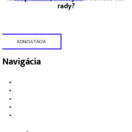
rady?
Niekedy stačí pohľad zvonku. Počas úvodnej konzultácie spoločne
preberieme vašu situáciu a navrhneme prvé možné kroky. Úplne
bez záväzkov.
KONZULTÁCIA
Navigácia
O nás
Služby
Referencie
Blog
Kontakt