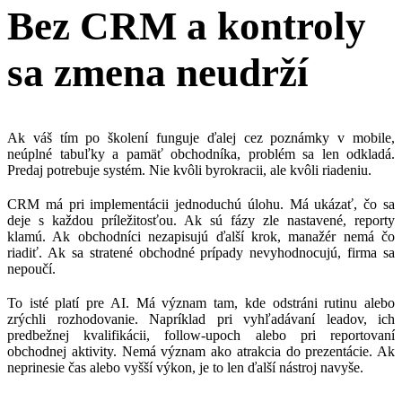
Bez CRM a kontroly
sa zmena neudrží
Ak váš tím po školení funguje ďalej cez poznámky v mobile,
neúplné tabuľky a pamäť obchodníka, problém sa len odkladá.
Predaj potrebuje systém. Nie kvôli byrokracii, ale kvôli riadeniu.
CRM má pri implementácii jednoduchú úlohu. Má ukázať, čo sa
deje s každou príležitosťou. Ak sú fázy zle nastavené, reporty
klamú. Ak obchodníci nezapisujú ďalší krok, manažér nemá čo
riadiť. Ak sa stratené obchodné prípady nevyhodnocujú, firma sa
nepoučí.
To isté platí pre AI. Má význam tam, kde odstráni rutinu alebo
zrýchli rozhodovanie. Napríklad pri vyhľadávaní leadov, ich
predbežnej kvalifikácii, follow-upoch alebo pri reportovaní
obchodnej aktivity. Nemá význam ako atrakcia do prezentácie. Ak
neprinesie čas alebo vyšší výkon, je to len ďalší nástroj navyše.