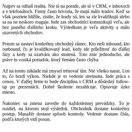
Najprv sa odhalí realita. Nie tá na porade, ale tá v CRM, v inboxoch
a v telefonátoch. Firmy často hovoria, že majú málo leadov. Keď sa
však pozriete bližšie, zistíte, že leady sú, len sa zle kvalifikujú alebo
sa na ne neskoro reaguje. Inde zas obchodníci komunikujú veľa, ale
bez jasného ďalšieho kroku. Výsledkom je veľa aktivity a málo
uzavretých obchodov.
Potom sa nastaví konkrétny obchodný rámec. Kto rieši inbound, kto
outbound, čo je kvalifikovaný lead, kedy ide príležitosť do ďalšej
fázy a kedy sa uzatvára ako stratená. Toto znie jednoducho, ale
práve tu vzniká poriadok, ktorý firmám často chýba.
Až na tomto základe má zmysel trénovať tím. Nie všetko naraz. Len
to, čo brzdí výkon. Niekde je to vedenie stretnutia. Inde práca s
cenou. V ďalšej firme to bude disciplína v CRM a dôsledný follow-
up po prezentácii. Dobré školenie nezahlcuje. Opravuje úzke
miesto.
Nakoniec sa zmena zavedie do každodennej prevádzky. To je
rozdiel, na ktorom stojí výsledok. Obchodník dostane konkrétny
postup. Manažér dostane spôsob kontroly. Vedenie dostane čísla,
podľa ktorých vidí posun.