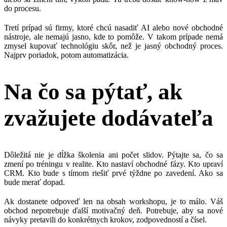
do procesu.
Tretí prípad sú firmy, ktoré chcú nasadiť AI alebo nové obchodné
nástroje, ale nemajú jasno, kde to pomôže. V takom prípade nemá
zmysel kupovať technológiu skôr, než je jasný obchodný proces.
Najprv poriadok, potom automatizácia.
Na čo sa pýtať, ak
zvažujete dodávateľa
Dôležitá nie je dĺžka školenia ani počet slidov. Pýtajte sa, čo sa
zmení po tréningu v realite. Kto nastaví obchodné fázy. Kto upraví
CRM. Kto bude s tímom riešiť prvé týždne po zavedení. Ako sa
bude merať dopad.
Ak dostanete odpoveď len na obsah workshopu, je to málo. Váš
obchod nepotrebuje ďalší motivačný deň. Potrebuje, aby sa nové
návyky pretavili do konkrétnych krokov, zodpovedností a čísel.