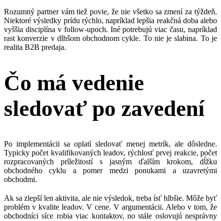
Rozumný partner vám tiež povie, že nie všetko sa zmení za týždeň.
Niektoré výsledky prídu rýchlo, napríklad lepšia reakčná doba alebo
vyššia disciplína v follow-upoch. Iné potrebujú viac času, napríklad
rast konverzie v dlhšom obchodnom cykle. To nie je slabina. To je
realita B2B predaja.
Čo má vedenie
sledovať po zavedení
Po implementácii sa oplatí sledovať menej metrík, ale dôsledne.
Typicky počet kvalifikovaných leadov, rýchlosť prvej reakcie, počet
rozpracovaných príležitostí s jasným ďalším krokom, dĺžku
obchodného cyklu a pomer medzi ponukami a uzavretými
obchodmi.
Ak sa zlepší len aktivita, ale nie výsledok, treba ísť hlbšie. Môže byť
problém v kvalite leadov. V cene. V argumentácii. Alebo v tom, že
obchodníci síce robia viac kontaktov, no stále oslovujú nesprávny