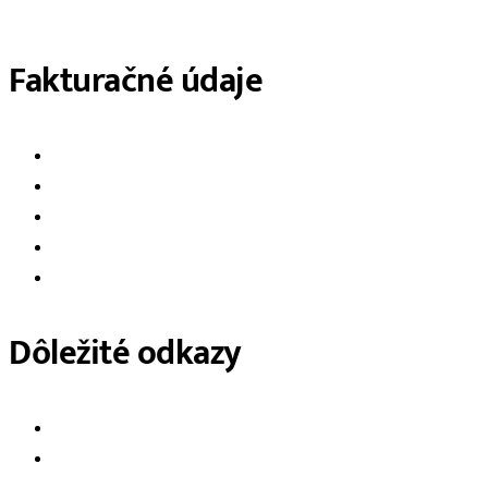
info@mercatores.sk
Fakturačné údaje
vehiculum.sk, s. r. o. (mercatores.sk, s. r. o.)
Železničná
900 41 Rovinka
IČO: 56922345
DIČ: 2122498378
Dôležité odkazy
Všeobecné obchodné podmienky
Ochrana osobných údajov