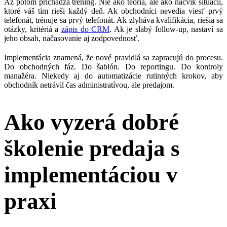
Až potom prichádza tréning. Nie ako teória, ale ako nácvik situácií,
ktoré váš tím rieši každý deň. Ak obchodníci nevedia viesť prvý
telefonát, trénuje sa prvý telefonát. Ak zlyháva kvalifikácia, riešia sa
otázky, kritériá a
zápis do CRM
. Ak je slabý follow-up, nastaví sa
jeho obsah, načasovanie aj zodpovednosť.
Implementácia znamená, že nové pravidlá sa zapracujú do procesu.
Do obchodných fáz. Do šablón. Do reportingu. Do kontroly
manažéra. Niekedy aj do automatizácie rutinných krokov, aby
obchodník netrávil čas administratívou, ale predajom.
Ako vyzerá dobré
školenie predaja s
implementáciou v
praxi