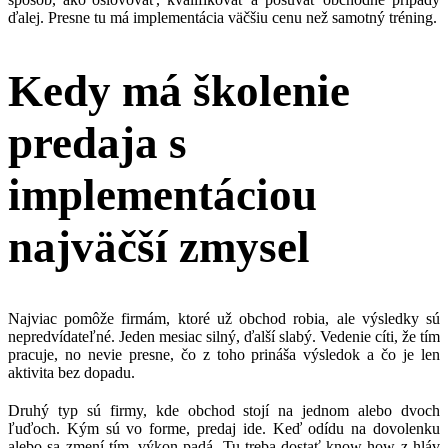
ďalej. Presne tu má implementácia väčšiu cenu než samotný tréning.
Kedy má školenie
predaja s
implementáciou
najväčší zmysel
Najviac pomôže firmám, ktoré už obchod robia, ale výsledky sú
nepredvídateľné. Jeden mesiac silný, ďalší slabý. Vedenie cíti, že tím
pracuje, no nevie presne, čo z toho prináša výsledok a čo je len
aktivita bez dopadu.
Druhý typ sú firmy, kde obchod stojí na jednom alebo dvoch
ľuďoch. Kým sú vo forme, predaj ide. Keď odídu na dovolenku
alebo sa zmení tím, výkon padá. Tu treba dostať know-how z hláv