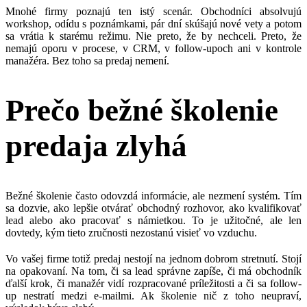
Mnohé firmy poznajú ten istý scenár. Obchodníci absolvujú
workshop, odídu s poznámkami, pár dní skúšajú nové vety a potom
sa vrátia k starému režimu. Nie preto, že by nechceli. Preto, že
nemajú oporu v procese, v CRM, v follow-upoch ani v kontrole
manažéra. Bez toho sa predaj nemení.
Prečo bežné školenie
predaja zlyhá
Bežné školenie často odovzdá informácie, ale nezmení systém. Tím
sa dozvie, ako lepšie otvárať obchodný rozhovor, ako kvalifikovať
lead alebo ako pracovať s námietkou. To je užitočné, ale len
dovtedy, kým tieto zručnosti nezostanú visieť vo vzduchu.
Vo vašej firme totiž predaj nestojí na jednom dobrom stretnutí. Stojí
na opakovaní. Na tom, či sa lead správne zapíše, či má obchodník
ďalší krok, či manažér vidí rozpracované príležitosti a či sa follow-
up nestratí medzi e-mailmi. Ak školenie nič z toho neupraví,