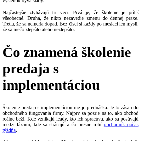
výsledok býva slabý.
Najčastejšie zlyhávajú tri veci. Prvá je, že školenie je príliš
všeobecné. Druhá, že nikto nezavedie zmenu do dennej praxe.
Tretia, že sa nemeria dopad. Bez čísel si každý po mesiaci len myslí,
že sa niečo zlepšilo alebo nezlepšilo.
Čo znamená školenie
predaja s
implementáciou
Školenie predaja s implementáciou nie je prednáška. Je to zásah do
obchodného fungovania firmy. Najprv sa pozrie na to, ako obchod
reálne beží. Kde vznikajú leady, kto ich spracúva, ako sa posúvajú
medzi fázami, kde sa strácajú a čo presne robí
obchodník počas
týždňa
.