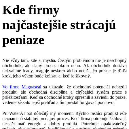
Kde firmy
najčastejšie strácajú
peniaze
Nie vždy tam, kde si myslia. Častým problémom nie je neschopný
obchodník, ale slabý proces okolo neho. Ak obchodník dostáva
nekvalitné leady, reaguje neskoro alebo netuší, čo presne je ďalší
krok, jeho výkon bude kolísať aj keď je šikovný.
Vo firme Magnaseal
sa ukázalo, že obchodný potenciál nebrzdil
produkt, ale obchodná disciplína a chýbajúci systém práce s
príležitosťami. Keď sa obchodné kroky spresnili a zaviedli do praxe,
vedenie získalo lepší prehľad a tím prestal fungovať pocitovo.
Pri WaterAI bol dôležitý iný moment. Rýchlo rastúci produkt ešte
neznamená stabilný predajný proces. Keď firma potrebuje škálovať,
nestačí mať energiu a dobrý produkt. Potrebuje opakovateľný
spôsob, ako oslovovať, kvalifikovať a posúvať obchodné prípady